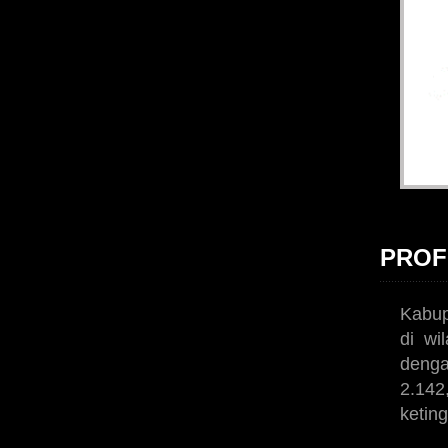
PROF
Kabup
di wi
denga
2.14
ketin