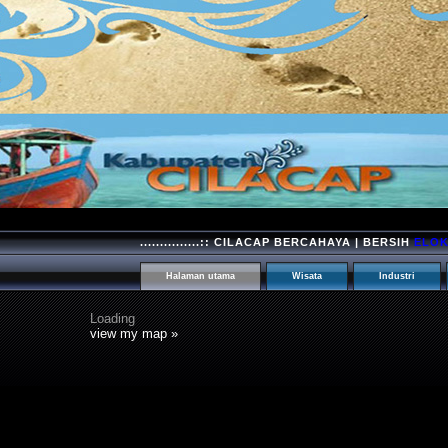
...............:: CILACAP BERCAHAYA | BERSIH
ELO
Halaman utama
Wisata
Industri
Loading
view my map »