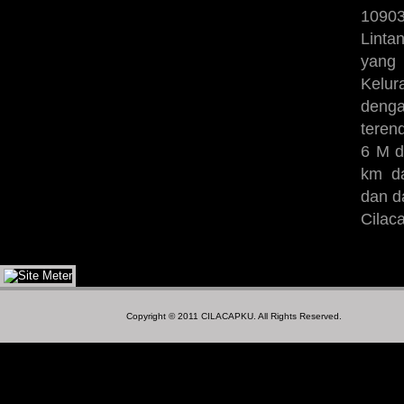
10903
Linta
yang
Kelur
denga
teren
6 M d
km d
dan d
Cilac
Copyright © 2011
CILACAPKU
. All Rights Reserved.